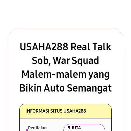
USAHA288 Real Talk
Sob, War Squad
Malem-malem yang
Bikin Auto Semangat
INFORMASI SITUS USAHA288
Penilaian
5 JUTA