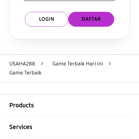
LOGIN
DAFTAR
Layer Popup Close
USAHA288
>
Game Terbaik Hari Ini
>
Game Terbaik
Buka
Footer Navigation
Products
Buka
Services
Buka