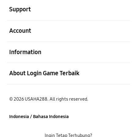
Support
Buka
Account
Buka
Information
Buka
About Login Game Terbaik
© 2026 USAHA288. All rights reserved.
Indonesia / Bahasa Indonesia
Ingin Tetap Terhubung?