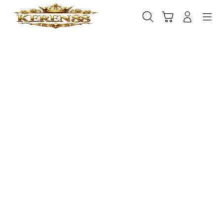
Skip
to
Cari
Troli
Login
Navigation
content