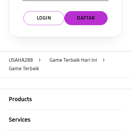
LOGIN
DAFTAR
Layer Popup Close
USAHA288
>
Game Terbaik Hari Ini
>
Game Terbaik
Buka
Footer Navigation
Products
Buka
Services
Buka