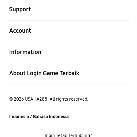
Support
Buka
Account
Buka
Information
Buka
About Login Game Terbaik
© 2026 USAHA288. All rights reserved.
Indonesia / Bahasa Indonesia
Ingin Tetap Terhubung?