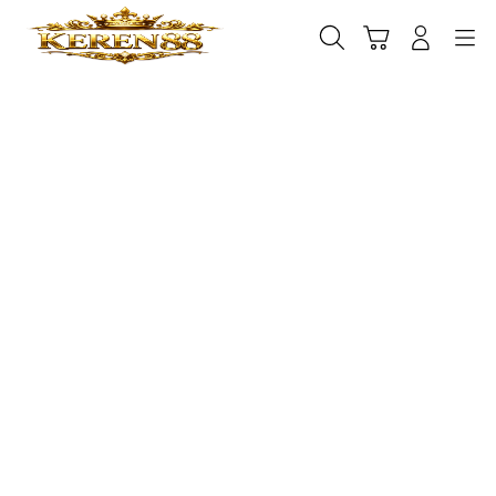
Skip
to
Cari
Troli
Login
Navigation
content