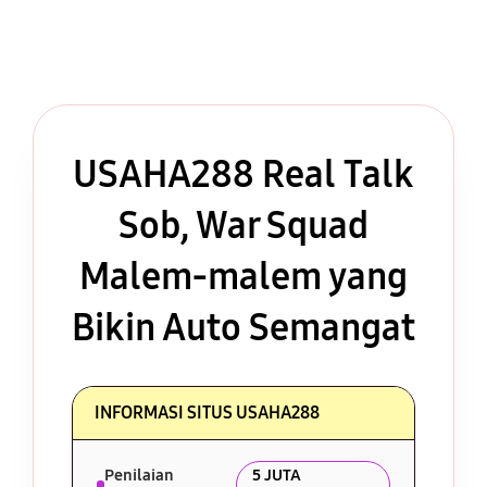
USAHA288 Real Talk
Sob, War Squad
Malem-malem yang
Bikin Auto Semangat
INFORMASI SITUS USAHA288
Penilaian
5 JUTA