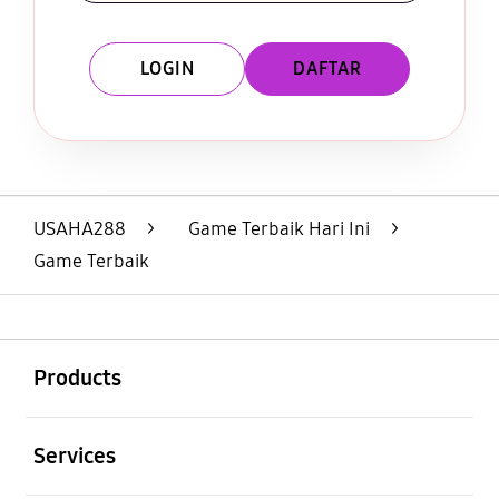
LOGIN
DAFTAR
Layer Popup Close
USAHA288
>
Game Terbaik Hari Ini
>
Game Terbaik
Buka
Footer Navigation
Products
Buka
Services
Buka