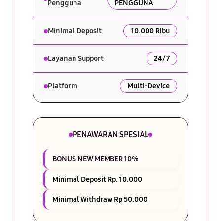
Pengguna
PENGGUNA
Minimal Deposit
10.000 Ribu
Layanan Support
24/7
Platform
Multi-Device
PENAWARAN SPESIAL
BONUS NEW MEMBER 10%
Minimal Deposit Rp. 10.000
Minimal Withdraw Rp 50.000