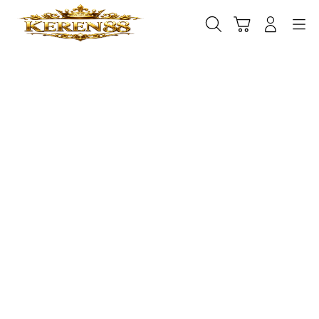
Skip
to
Cari
Troli
Login
Navigation
content