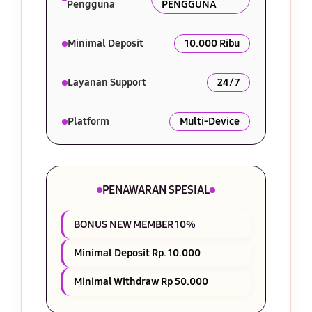
Pengguna
PENGGUNA
Minimal Deposit
10.000 Ribu
Layanan Support
24/7
Platform
Multi-Device
PENAWARAN SPESIAL
BONUS NEW MEMBER 10%
Minimal Deposit Rp. 10.000
Minimal Withdraw Rp 50.000