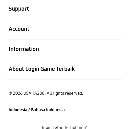
Support
Buka
Account
Buka
Information
Buka
About Login Game Terbaik
© 2026 USAHA288. All rights reserved.
Indonesia / Bahasa Indonesia
Ingin Tetap Terhubung?