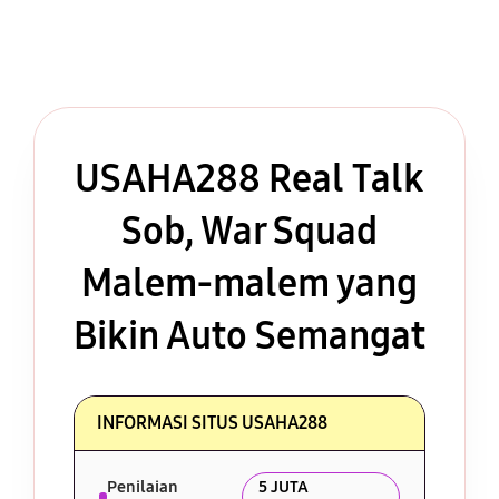
USAHA288 Real Talk
Sob, War Squad
Malem-malem yang
Bikin Auto Semangat
INFORMASI SITUS USAHA288
Penilaian
5 JUTA