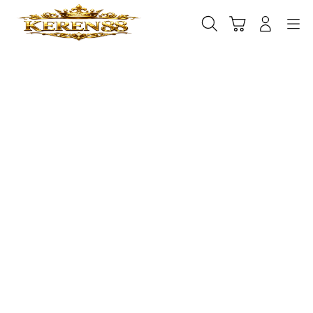
Skip
to
Cari
Troli
Login
Navigation
content