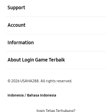
Support
Buka
Account
Buka
Information
Buka
About Login Game Terbaik
© 2026 USAHA288. All rights reserved.
Indonesia / Bahasa Indonesia
Ingin Tetap Terhubung?