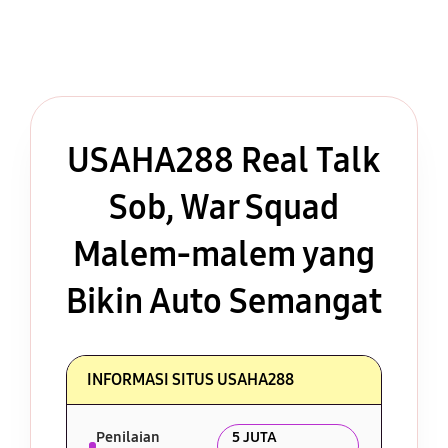
USAHA288 Real Talk
Sob, War Squad
Malem-malem yang
Bikin Auto Semangat
INFORMASI SITUS USAHA288
Penilaian
5 JUTA