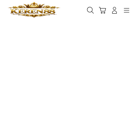
Skip
to
Cari
Troli
Login
Navigation
content