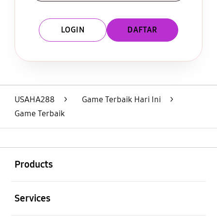
LOGIN
DAFTAR
Layer Popup Close
USAHA288
>
Game Terbaik Hari Ini
>
Game Terbaik
Buka
Footer Navigation
Products
Buka
Services
Buka