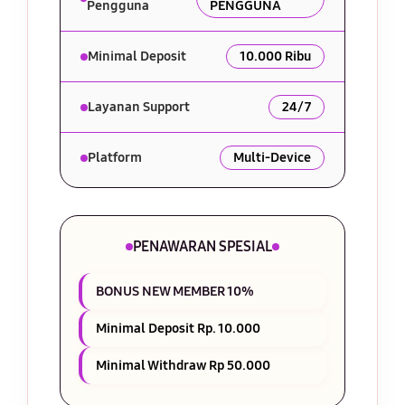
Pengguna
PENGGUNA
Minimal Deposit
10.000 Ribu
Layanan Support
24/7
Platform
Multi-Device
PENAWARAN SPESIAL
BONUS NEW MEMBER 10%
Minimal Deposit Rp. 10.000
Minimal Withdraw Rp 50.000