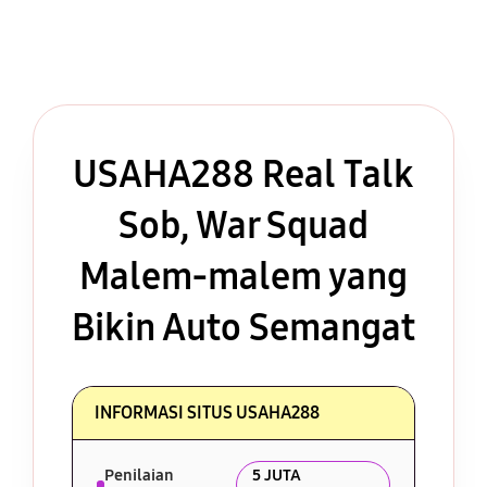
USAHA288 Real Talk
Sob, War Squad
Malem-malem yang
Bikin Auto Semangat
INFORMASI SITUS USAHA288
Penilaian
5 JUTA