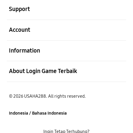
Support
Buka
Account
Buka
Information
Buka
About Login Game Terbaik
© 2026 USAHA288. All rights reserved.
Indonesia / Bahasa Indonesia
Ingin Tetap Terhubung?