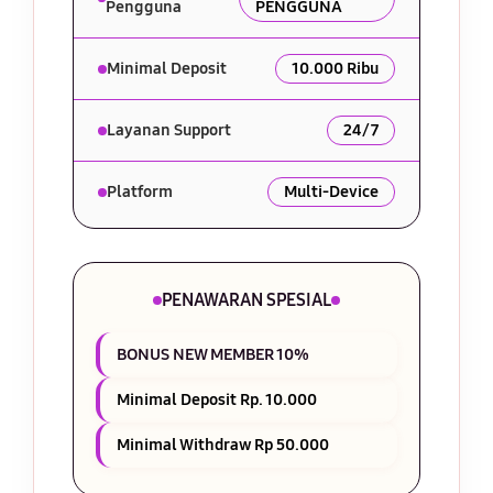
Pengguna
PENGGUNA
Minimal Deposit
10.000 Ribu
Layanan Support
24/7
Platform
Multi-Device
PENAWARAN SPESIAL
BONUS NEW MEMBER 10%
Minimal Deposit Rp. 10.000
Minimal Withdraw Rp 50.000