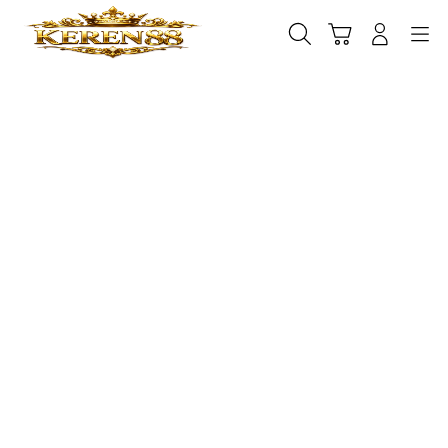
Skip
to
Cari
Troli
Login
Navigation
content