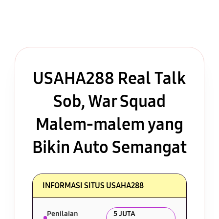
USAHA288 Real Talk
Sob, War Squad
Malem-malem yang
Bikin Auto Semangat
INFORMASI SITUS USAHA288
Penilaian
5 JUTA