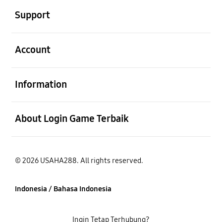
Support
Buka
Account
Buka
Information
Buka
About Login Game Terbaik
© 2026 USAHA288. All rights reserved.
Indonesia / Bahasa Indonesia
Ingin Tetap Terhubung?