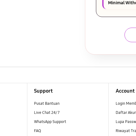
Minimal With
Support
Account
Pusat Bantuan
Login Mem
Live Chat 24/7
Daftar Aku
WhatsApp Support
Lupa Passw
FAQ
Riwayat Tr