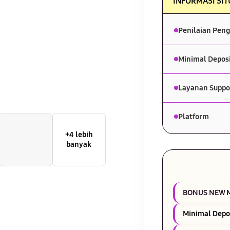
INFORMASI SI
Penilaian Pen
Minimal Depos
Layanan Suppo
Platform
+4 lebih
banyak
BONUS NEW 
Minimal Depos