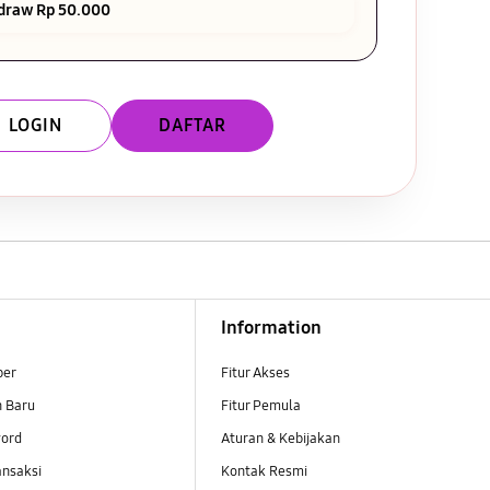
draw Rp 50.000
LOGIN
DAFTAR
Information
ber
Fitur Akses
n Baru
Fitur Pemula
ord
Aturan & Kebijakan
ansaksi
Kontak Resmi