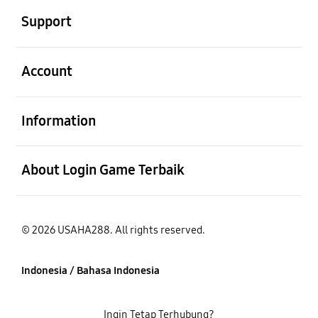
Support
Buka
Account
Buka
Information
Buka
About Login Game Terbaik
© 2026 USAHA288. All rights reserved.
Indonesia / Bahasa Indonesia
Ingin Tetap Terhubung?