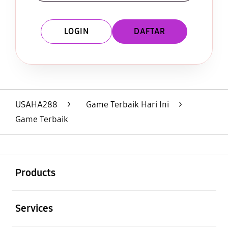
LOGIN
DAFTAR
Layer Popup Close
USAHA288
>
Game Terbaik Hari Ini
>
Game Terbaik
Buka
Footer Navigation
Products
Buka
Services
Buka