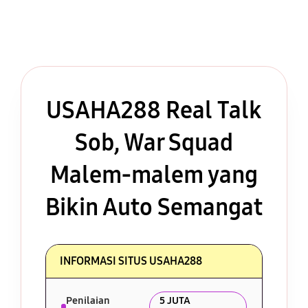
USAHA288 Real Talk
Sob, War Squad
Malem-malem yang
Bikin Auto Semangat
INFORMASI SITUS USAHA288
Penilaian
5 JUTA