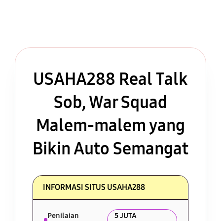
USAHA288 Real Talk
Sob, War Squad
Malem-malem yang
Bikin Auto Semangat
INFORMASI SITUS USAHA288
Penilaian
5 JUTA