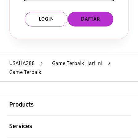
LOGIN
DAFTAR
Layer Popup Close
USAHA288
>
Game Terbaik Hari Ini
>
Game Terbaik
Buka
Footer Navigation
Products
Buka
Services
Buka