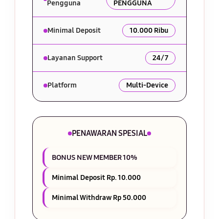
Pengguna
PENGGUNA
Minimal Deposit
10.000 Ribu
Layanan Support
24/7
Platform
Multi-Device
PENAWARAN SPESIAL
BONUS NEW MEMBER 10%
Minimal Deposit Rp. 10.000
Minimal Withdraw Rp 50.000