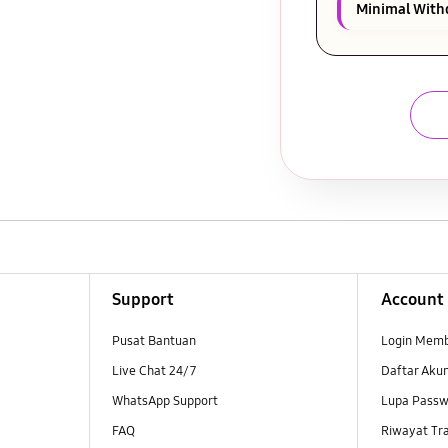
Minimal With
Support
Account
Pusat Bantuan
Login Mem
Live Chat 24/7
Daftar Aku
WhatsApp Support
Lupa Passw
FAQ
Riwayat Tr