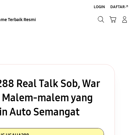
LOGIN
DAFTAR
Cari
Troli
Login/Sign-Up
me Terbaik Resmi
Cari
8 Real Talk Sob, War
 Malem-malem yang
in Auto Semangat