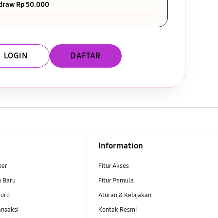
draw Rp 50.000
LOGIN
DAFTAR
Information
ber
Fitur Akses
n Baru
Fitur Pemula
ord
Aturan & Kebijakan
ansaksi
Kontak Resmi