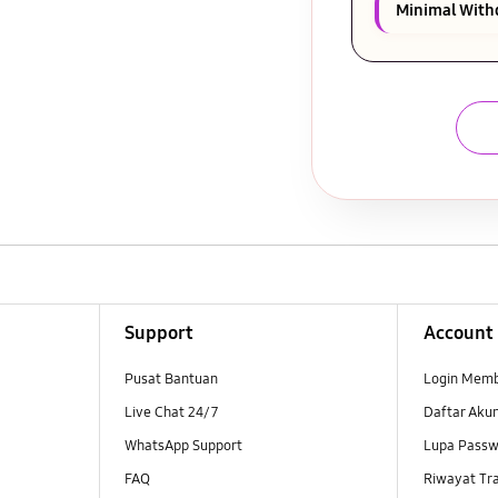
Minimal With
Support
Account
Pusat Bantuan
Login Mem
Live Chat 24/7
Daftar Aku
WhatsApp Support
Lupa Passw
FAQ
Riwayat Tr