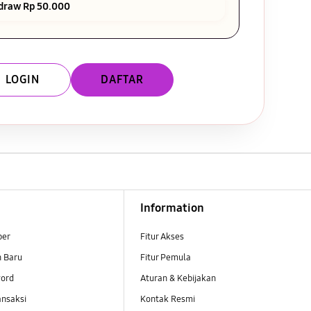
draw Rp 50.000
LOGIN
DAFTAR
Information
ber
Fitur Akses
n Baru
Fitur Pemula
ord
Aturan & Kebijakan
ansaksi
Kontak Resmi