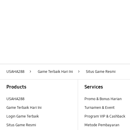
Layer Popup Close
USAHA288
>
Game Terbaik Hari Ini
>
Situs Game Resmi
Footer Navigation
Products
Services
USAHA288
Promo & Bonus Harian
Game Terbaik Hari Ini
Turnamen & Event
Login Game Terbaik
Program VIP & Cashback
Situs Game Resmi
Metode Pembayaran