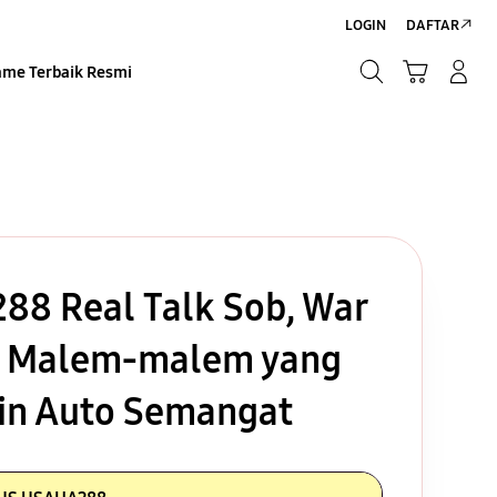
LOGIN
DAFTAR
Cari
Troli
Login/Sign-Up
me Terbaik Resmi
Cari
8 Real Talk Sob, War
 Malem-malem yang
in Auto Semangat