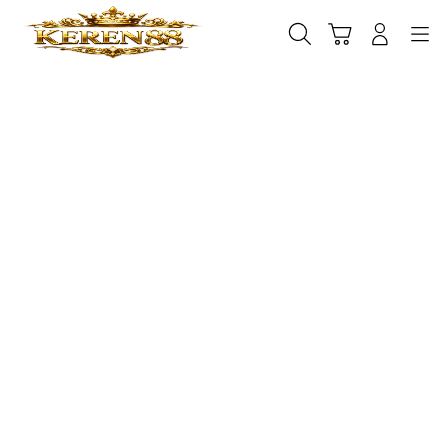
Skip
to
Cari
Troli
Login
Navigation
content